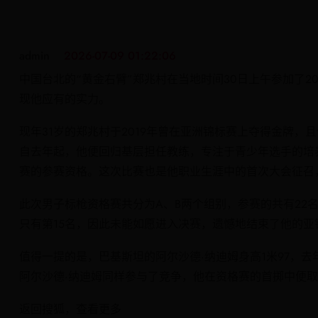
admin
2026-07-09 01:22:06
中国台北的“黄金右臂”郑兆村在当地时间30日上午参加了2
现他应有的实力。
现年31岁的郑兆村于2019年曾在亚洲锦标赛上夺得金牌
自去年起，他便回归基层担任教练，专注于青少年选手的培
赛的参赛资格。这次比赛也是他职业生涯中的首次大会征召
此次男子标枪资格赛共分为A、B两个组别，参赛的共有22
只有第15名，因此未能如愿进入决赛，遗憾地结束了他的亚
值得一提的是，巴基斯坦的阿尔沙德·纳迪姆身高1米97，去
阿尔沙德·纳迪姆同样参与了竞争，他在资格赛的首掷中便取
返回搜狐，查看更多