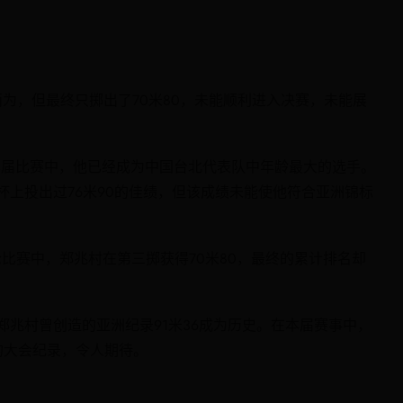
而为，但最终只掷出了70米80，未能顺利进入决赛，未能展
在本届比赛中，他已经成为中国台北代表队中年龄最大的选手。
上投出过76米90的佳绩，但该成绩未能使他符合亚洲锦标
比赛中，郑兆村在第三掷获得70米80，最终的累计排名却
郑兆村曾创造的亚洲纪录91米36成为历史。在本届赛事中，
的大会纪录，令人期待。