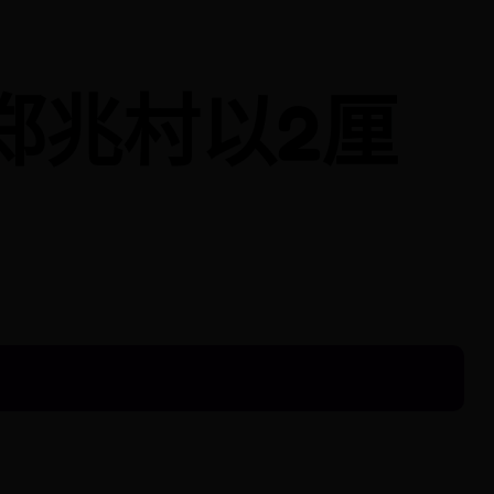
郑兆村以2厘