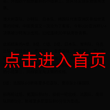
名，外加四个成绩最好的小组第三，总共16支球队晋级淘汰
赛。
澳大利亚队、沙特队、日本队、韩国队代表亚洲区参加世青
赛的时候，中国男足又一次沦为了看客，今年U20亚洲杯1/4
决赛被沙特淘汰出局，已经连续20年缺席世青赛。
此前结束的A组、B组、C组、D组，日本队、智利队、乌克
点击进入首页
兰队、巴拉圭队、摩洛哥队、墨西哥队、阿根廷队、意大利
队，都以小组前两名直接晋级淘汰赛，另外B组第三的韩国
队、C组第三的西班牙队，提前确定成为其中四个成绩最好
的小组第三，同样锁定淘汰赛的资格。
E组：法国队6-0新喀里多尼亚队、南非队2-1美国队
前两轮过后，美国队积6分，提前一轮出线，法国队、南非
队同积3分，新喀里多尼亚队积0分沦为垫底。