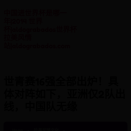
中国进世界杯是哪一
年|2014 世界
杯|aldograbados世界杯
拉美风情
站|aldograbados.com
世青赛16强全部出炉！具
体对阵如下，亚洲仅2队出
线，中国队无缘
Home
拉美足球文化