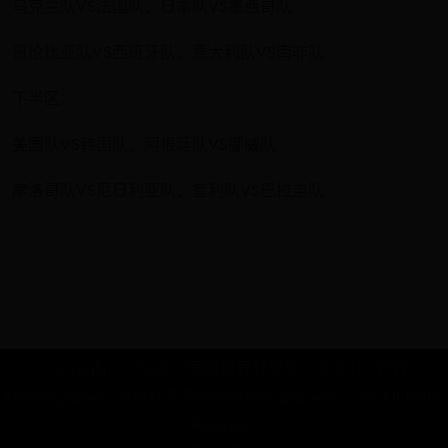
乌克兰队VS法国队、日本队VS墨西哥队
哥伦比亚队VS西班牙队、意大利队VS南非队
下半区：
美国队VS韩国队、阿根廷队VS挪威队
摩洛哥队VS尼日利亚队、智利队VS巴拉圭队
Copyright © 2088 中国进世界杯是哪一年|2014 世界
杯|aldograbados世界杯拉美风情站|aldograbados.com All Rights
Reserved.