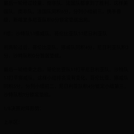
最后一轮经过较量，南非队、法国队都拿到了胜利，这样美
国队、南非队、法国队同积6分，分列小组前三，携手晋
级，新喀里多尼亚队积0分锁定垫底出局。
F组：沙特队1-1挪威队、哥伦比亚队1-1尼日利亚队
前两轮过后，哥伦比亚队、挪威队同积4分，尼日利亚队积3
分，沙特队积0分暂居垫底。
最后一轮结束之后，哥伦比亚队1-1打平尼日利亚队、沙特队
1-1打平挪威队，这样小组排名没有变化，哥伦比亚、挪威队
同积5分，分列小组前二，尼日利亚队积4分锁定小组第三，
沙特队积1分锁定垫底。
1/8决赛对阵形势：
上半区：