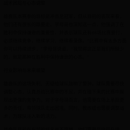
战术困局与心态调整
雄鹿队本赛季的目标是冲击总冠军，但从目前的表现来看，
他们还有很长的路要走。字母哥也深知这一点，他强调了在
胜利中保持谦逊的重要性，并表示球队还有68场比赛要打，
必须继续竞争，继续学习，继续看录像。“比赛中有太多方面
你可以持续进步，”字母哥说道，“我觉得这正是我们所缺少
的，就是那种在胜利中保持谦逊的心态。”
行业影响与未来展望
雄鹿队的这场失利，无疑给球队敲响了警钟。球队需要尽快
调整心态，认真总结比赛中的不足，并在接下来的比赛中展
现出更强的竞争力。对于字母哥而言，他需要在场上承担更
多的责任，带领球队走出困境。同时，教练组也需要调整战
术，为球队注入新的活力。
雄鹿队目前在东部的排名并不理想，他们需要尽快提升排