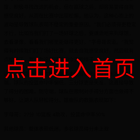
度，积极寻找改进的机会，但在赢球之后，却容易变得自我
感觉良好，从而在比赛中出现松懈。他认为，这种心态上的
波动是导致球队表现不稳定的重要原因。“我们必须得更稳定
才行，比如当我们打了一场好球之后，要谦逊地来到球馆，
去看录像，看看我们哪里能做得更好，”字母哥说道。“我觉
得有时候我们打了场好比赛，就会自我感觉良好，然后就有
点击进入首页
点松懈了，我认为这就是我们今天的样子。”
这场比赛雄鹿队在攻防两端都未能展现出应有的水准。进攻
端，球队的投篮命中率偏低，三分球更是失准，这直接导致
了得分的困难。防守端，球队在限制对手得分方面也做得不
够好，让湖人队轻松得分。雄鹿队的数据表现如下：
字母哥：27分 10篮板 4助攻，投篮命中率50%
其他球员：整体表现低迷，多名球员得分未上双