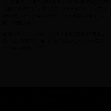
来组队迎战”，也透露不排除把这场比赛作为最终筛选机会的
可能性。比赛结束后，球队将前往世界杯举办地，计划在当
地时间6月14日（日本时间15日）的小组赛首战对阵荷兰队
前，实施热身赛。
当地时间3月31日（同4月1日）日本男足将客场对阵英格兰
队。世界杯结束后的9至10月还将在国内进行共4场友谊赛，
对手均尚未确定。（完）
Copyright © 2088 中国进世界杯是哪一年|2014 世界
杯|aldograbados世界杯拉美风情站|aldograbados.com All Rights
Reserved.