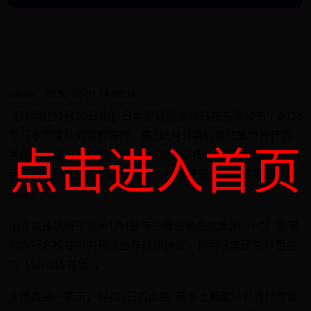
admin
2026-03-01 14:52:18
【共同社12月20日电】日本足球协会19日在东京公布了2026
年日本国家队的赛程安排。备战6月开幕的美加墨世界杯的
点击进入首页
男足国家队将于5月31日在东京国立竞技场进行国际友谊
赛，对手仍在协调中。这将成为世界杯前在国内的最后一次
热身。
国立竞技场将于明年1月1日与三菱日联金融集团（FG）签署
包含冠名权在内的顶级合作伙伴协议，使用该集团简称更名
为“MUFG体育场”。
主帅森保一表示，5月31日的比赛“基本上希望以世界杯阵容