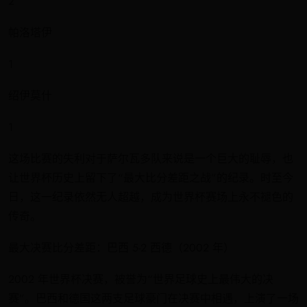
2
帕洛塔伊
1
绍伊莫什
1
这场比赛的失利对于萨尔瓦多队来说是一个巨大的耻辱，也
让世界杯历史上留下了“最大比分差距之战”的纪录。时至今
日，这一纪录依然无人超越，成为世界杯赛场上永不褪色的
传奇。
最大决赛比分差距：巴西 5-2 西德（2002 年）
2002 年世界杯决赛，被誉为“世界足球史上最伟大的决
赛”。巴西和德国这两支足球豪门在决赛中相遇，上演了一场