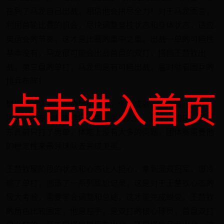
在到了马龙自己出战，相信他会拼尽全力！对于马龙而言，
利用首轮比赛的机会，尽快调整竞技状态和身体状态，适应
奥运会的节奏，这才是比赛的重中之重。出战一单的可能性
基本没有，马龙很可能会出战首盘的双打，搭档王楚钦出
战。第三盘的单打，马龙倒是有可能出战，届时就看国乒的
排兵布阵！
点击进入首页
樊振东刚拿到奥运会男单冠军，个人成就了大满贯。现阶
段，樊振东的状态非常出色，手感火热。最主要的是，樊振
东此前只打了男单，体能上没有太多的问题，团体赛需要他
的稳定性来带领球队去完成卫冕。
王楚钦现阶段的状态和心态让人担心，拿到混双冠军，爆冷
输了单打，创造了一系列尴尬记录。这是对于王楚钦心态的
极大考验，需要学会调整和总结，这才能完成蜕变。王楚钦
的角色比较固定，他是左手，是双打的核心球员，首盘双打