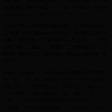
是必打的。至于是搭档樊振东出战，还是搭档马龙出战，这
就需要看国乒的排兵布阵。不过，随着比赛的深入，一单的
悬念会越来越小，樊振东更被信任，状态也更好。
正如前文所说，对阵印度男团的比赛基本没有任何的悬念。
这场比赛，国乒男团最大的对手是自己，速战速决是最基本
的要求，保证体能，留下更多的精力去备战。另一个关键目
标就是调整，马龙的首秀需要调整，王楚钦刚输外战，也需
要调整。团体赛首战，国乒男团也需要适应比赛的节奏，磨
合阵容。
对于国乒男团而言，下一场对阵韩国男团的比赛才是关键对
决。釜山世乒赛，国乒被韩国逼入绝境，王楚钦、马龙先后
输球，如果不是樊振东站了出来，比赛就输了！面对张禹
珍，林仲勋、赵大成组成的阵容，国乒不能轻敌。对手不管
是双打，还是单打都具备很强的冲击力。首盘双打可以说是
至关重要，外协会想要搏杀赢国乒，这是突破口，直接关乎