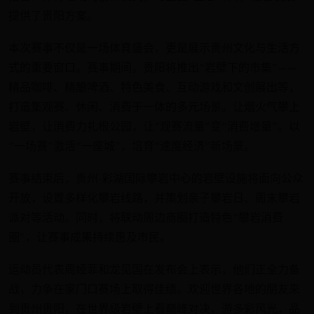
提供了贵阳方案。
本次赛事不仅是一场体育盛会，更是展示贵州文化与生活方
式的重要窗口。赛事期间，贵阳将推出“岩壁下的市集”——
精品咖啡、精酿啤酒、特色美食、互动游戏和文创展出等，
打造集观赛、休闲、消费于一体的多元场景。让烟火气攀上
岩壁，让消费力扎根公园，让“观赛流量”变“消费增量”。以
“一场赛”激活“一座城”，培育“速度经济”新场景。
赛事结束后，贵州·彩湖国际攀岩中心的岩壁设施将面向公众
开放，设置多样化攀岩线路，并策划亲子攀岩日、周末攀岩
派对等活动。同时，将联动周边商圈打造特色“攀岩消费
圈”，让赛事成果持续惠及市民。
运动员代表周娅菲和龙见国在发布会上表示，他们正全力备
战，力争在家门口赛场上取得佳绩。欢迎世界各地的朋友来
到贵州贵阳，在世界级岩壁上看巅峰对决，游多彩风光，品