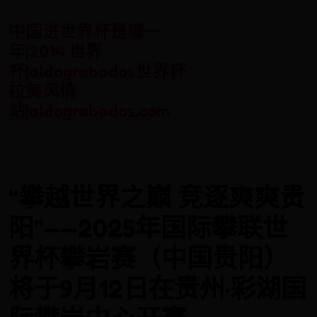
中国进世界杯是哪一
年|2014 世界
杯|aldograbados世界杯
拉美风情
站|aldograbados.com
“攀越世界之巅 竞逐爽爽贵
阳”——2025年国际攀联世
界杯攀岩赛（中国贵阳）
将于9月12日在贵州·彩湖国