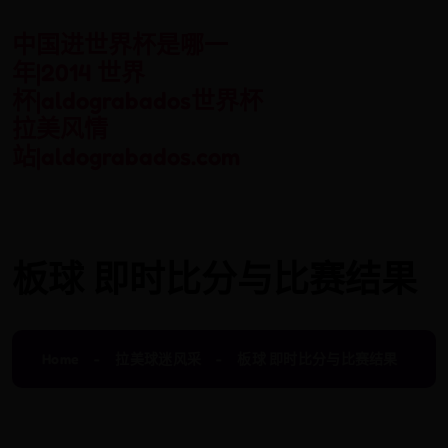
中国进世界杯是哪一
年|2014 世界
杯|aldograbados世界杯
拉美风情
站|aldograbados.com
板球 即时比分与比赛结果
Home
拉美球迷风采
板球 即时比分与比赛结果